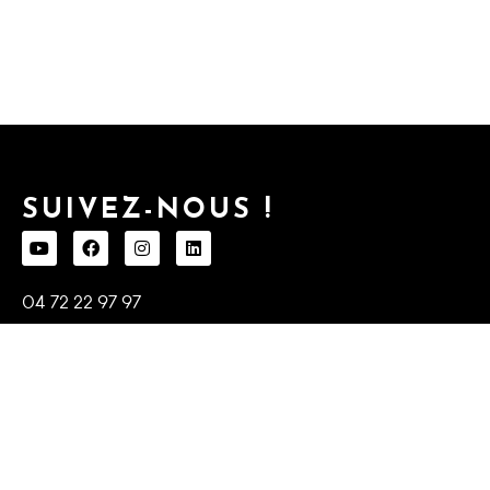
SUIVEZ-NOUS !
04 72 22 97 97
infofr@montabert.com
My.montabert
203 route de Grenoble
69800 Saint-Priest, France